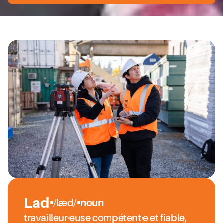
Lad
/læd/
noun
travailleur·euse compétent·e et fiable,