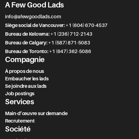
A Few Good Lads
info@afewgoodlads.com
Siège social de Vancouver
:
+1 (604) 670-4537
Bureau de Kelowna
:
+1 (236) 712-2143
Bureau de Calgary
:
+1 (587) 871-5083
Bureau de Toronto
:
+1 (647) 362-5086
Compagnie
À propos de nous
Embaucher les lads
Se joindre aux lads
Job postings
Services
Main-d’œuvre sur demande
Recrutement
Société