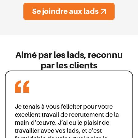
Se joindre aux lads
Aimé par les lads, reconnu
par les clients
Je tenais à vous féliciter pour votre
Mon expérience avec A Few Good
A Few Good Lads dépasse
excellent travail de recrutement de la
Lads a été entièrement positive! Matt
constamment les attentes grâce à la
main-d’œuvre. J’ai eu le plaisir de
et son équipe se distinguent par leur
qualité exceptionnelle de sa main-
travailler avec vos lads, et c’est
professionnalisme, leur réactivité et
d’œuvre. Leurs employés sont