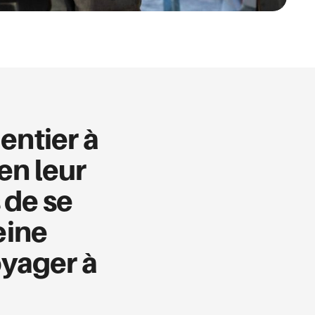
entier à
en leur
 de se
eine
oyager à