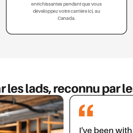
enrichissantes pendant que vous
développez votre carrière ici, au
Canada.
 les lads, reconnu par le
I've been with
I’ve been wor
I had a stella
I have worked
I have been w