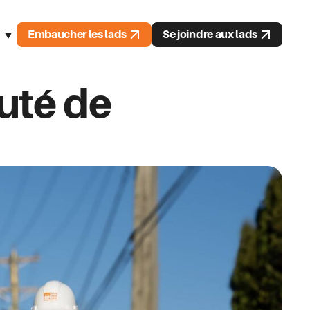
Embaucher les lads
Se joindre aux lads
h
ch
uté de
l