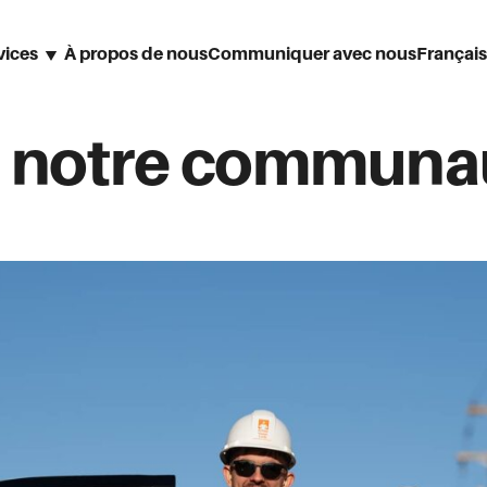
vices
À propos de nous
Communiquer avec nous
Français
Englis
Deuts
à notre communa
Españo