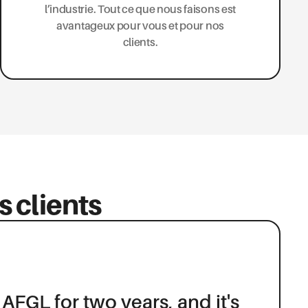
l’industrie. Tout ce que nous faisons est
avantageux pour vous et pour nos
clients.
s clients
 AFGL for two years, and it's
king for A Few Good Lads
r experience with A Few Good
 for A Few Good Lads for
orking for A few Good Lads