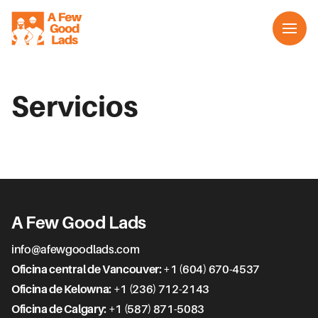
Servicios
Acerca de nosotros
Servicios
Contacto
Español
A Few Good Lads
info@afewgoodlads.com
Oficina central de Vancouver
:
+1 (604) 670-4537
Oficina de Kelowna
:
+1 (236) 712-2143
Oficina de Calgary
:
+1 (587) 871-5083